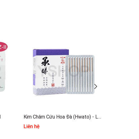
I
Kim Châm Cứu Hoa Đà (Hwato) - Lựa Chọn Tối Ưu Cho Các Y Bác Sĩ
Liên hệ
Liên hệ