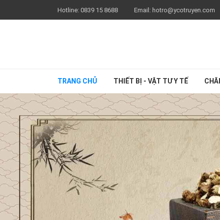
Hotline:
0839 15 8688
Email:
hotro@ycotruyen.com
TRANG CHỦ
THIẾT BỊ - VẬT TƯ Y TẾ
CHĂ