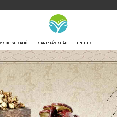
M SÓC SỨC KHỎE
SẢN PHẨM KHÁC
TIN TỨC